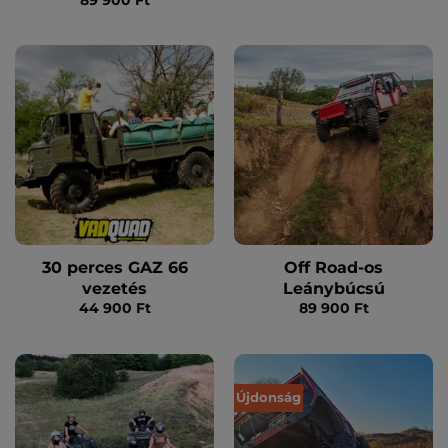
900 
-
109
900 
30 perces GAZ 66
Off Road-os
vezetés
Leánybúcsú
44 900
Ft
89 900
Ft
Újdonság