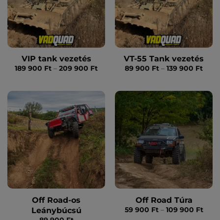
VIP tank vezetés
VT-55 Tank vezetés
Ártartomány:
Árta
189 900
Ft
–
209 900
Ft
89 900
Ft
–
139 900
Ft
189
89
900 Ft
900 
-
-
209
139
900 Ft
900 
Off Road-os
Off Road Túra
Árta
Leánybúcsú
59 900
Ft
–
109 900
Ft
59
89 900
Ft