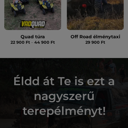
Quad túra
Off Road élménytaxi
Ártartomány:
22 900
Ft
–
44 900
Ft
29 900
Ft
22
900 Ft
-
44
900 Ft
Éldd át Te is ezt a
nagyszerű
terepélményt!