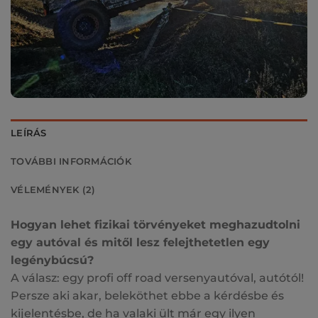
LEÍRÁS
TOVÁBBI INFORMÁCIÓK
VÉLEMÉNYEK (2)
Hogyan lehet fizikai törvényeket meghazudtolni
egy autóval és mitől lesz felejthetetlen egy
legénybúcsú?
A válasz: egy profi off road versenyautóval, autótól!
Persze aki akar, beleköthet ebbe a kérdésbe és
kijelentésbe, de ha valaki ült már egy ilyen