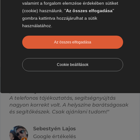
valamint a forgalom elemzése érdekében sütiket
4.9 csillagos átlagos
(cookie) használunk. "
Az összes elfogadása
"
gombra kattintva hozzájárulhat a sütik
értékelés Google-ön
használatához.
Az összes elfogadása
Cookie beállítások
,,
... Csak ajánlani tudom"
A telefonos tájékoztatás, segítségnyújtás
nagyon korrekt volt. A helyszíne barátságosak
és segítőkészek. Csak ajánlani tudom!"
Sebestyén Lajos
Google értékelés