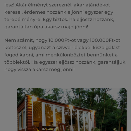
lesz! Akár élményt szereznél, akár ajándékot
keresel, érdemes hozzánk eljönni egyszer egy
terepélményre! Egy biztos: ha eljöszz hozzánk,
garantáltan újra akarsz majd jönni!
Nem számít, hogy 10.000Ft-ot vagy 100.000Ft-ot
költesz el, ugyanazt a szívvel-lélekkel kiszolgálást
fogod kapni, ami megkülönböztet bennünket a
többiektől. Ha egyszer eljössz hozzánk, garantáljuk,
hogy vissza akarsz még jönni!