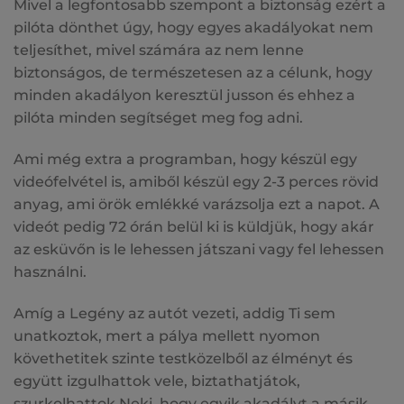
Mivel a legfontosabb szempont a biztonság ezért a
pilóta dönthet úgy, hogy egyes akadályokat nem
teljesíthet, mivel számára az nem lenne
biztonságos, de természetesen az a célunk, hogy
minden akadályon keresztül jusson és ehhez a
pilóta minden segítséget meg fog adni.
Ami még extra a programban, hogy készül egy
videófelvétel is, amiből készül egy 2-3 perces rövid
anyag, ami örök emlékké varázsolja ezt a napot. A
videót pedig 72 órán belül ki is küldjük, hogy akár
az esküvőn is le lehessen játszani vagy fel lehessen
használni.
Amíg a Legény az autót vezeti, addig Ti sem
unatkoztok, mert a pálya mellett nyomon
követhetitek szinte testközelből az élményt és
együtt izgulhattok vele, biztathatjátok,
szurkolhattok Neki, hogy egyik akadályt a másik