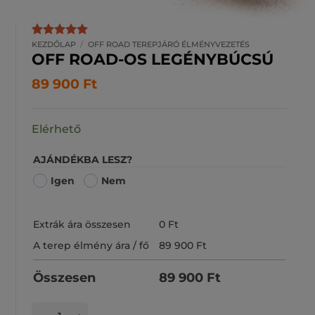
KEZDŐLAP
/
OFF ROAD TEREPJÁRÓ ÉLMÉNYVEZETÉS
Értékelés
2
5
OFF ROAD-OS LEGÉNYBÚCSÚ
az 5-ből,
értékelés
alapján
89 900
Ft
Elérhető
AJÁNDÉKBA LESZ?
Igen
Nem
Extrák ára összesen
0
Ft
A terep élmény ára / fő
89 900
Ft
Összesen
89 900
Ft
Off Road-os Legénybúcsú mennyiség