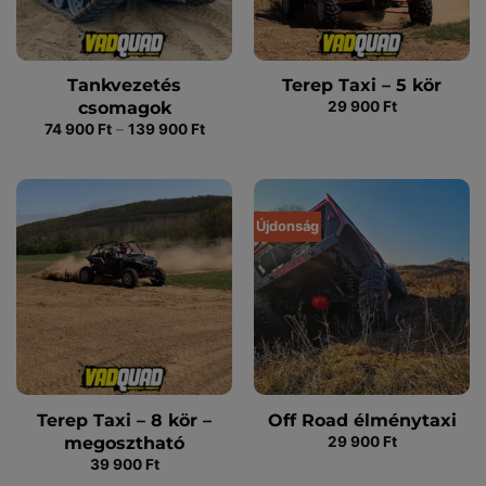
Tankvezetés
Terep Taxi – 5 kör
csomagok
29 900
Ft
Ártartomány:
74 900
Ft
–
139 900
Ft
74
900 Ft
-
139
900 Ft
Újdonság
Terep Taxi – 8 kör –
Off Road élménytaxi
megosztható
29 900
Ft
39 900
Ft