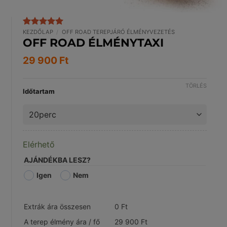
KEZDŐLAP
/
OFF ROAD TEREPJÁRÓ ÉLMÉNYVEZETÉS
Értékelés
3
5
OFF ROAD ÉLMÉNYTAXI
az 5-ből,
értékelés
alapján
29 900
Ft
TÖRLÉS
Időtartam
Elérhető
AJÁNDÉKBA LESZ?
Igen
Nem
Extrák ára összesen
0
Ft
A terep élmény ára / fő
29 900
Ft