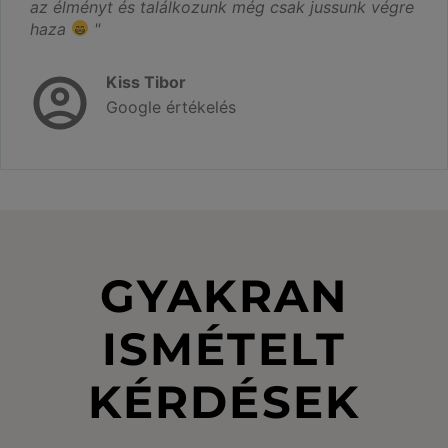
az élményt és találkozunk még csak jussunk végre
haza
"
Kiss Tibor
Google értékelés
GYAKRAN
ISMÉTELT
KÉRDÉSEK