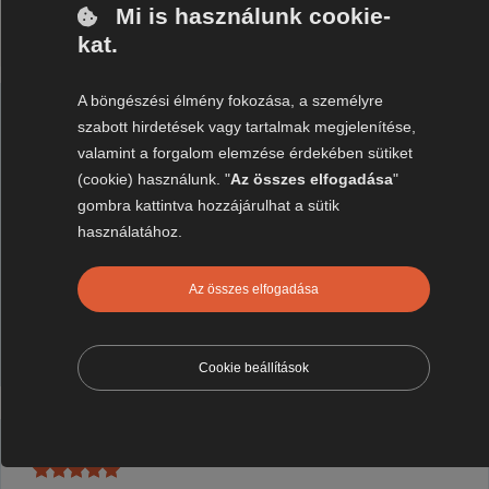
Mi is használunk cookie-
kat.
A böngészési élmény fokozása, a személyre
szabott hirdetések vagy tartalmak megjelenítése,
valamint a forgalom elemzése érdekében sütiket
,,
...Egy igazi élmény volt!"
(cookie) használunk. "
Az összes elfogadása
"
,,Nagyon kedves volt mindenki!! Esett az eső mikor
gombra kattintva hozzájárulhat a sütik
mi mentünk de így is nagyon segítőkészek voltak!
használatához.
Egy igazi élmény volt!"
Az összes elfogadása
Futaki Enikő
Google értékelés
Cookie beállítások