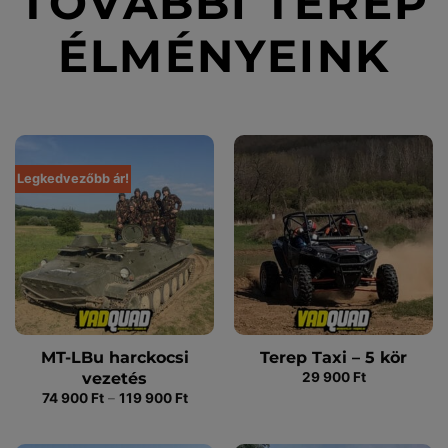
TOVÁBBI TEREP
ÉLMÉNYEINK
Legkedvezőbb ár!
MT-LBu harckocsi
Terep Taxi – 5 kör
vezetés
29 900
Ft
Ártartomány:
74 900
Ft
–
119 900
Ft
74
900 Ft
-