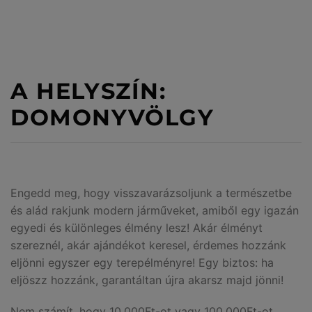
A HELYSZÍN:
DOMONYVÖLGY
Engedd meg, hogy visszavarázsoljunk a természetbe
és alád rakjunk modern járműveket, amiből egy igazán
egyedi és különleges élmény lesz! Akár élményt
szereznél, akár ajándékot keresel, érdemes hozzánk
eljönni egyszer egy terepélményre! Egy biztos: ha
eljöszz hozzánk, garantáltan újra akarsz majd jönni!
Nem számít, hogy 10.000Ft-ot vagy 100.000Ft-ot