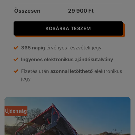
Összesen
29 900
Ft
KOSÁRBA TESZEM
365 napig
érvényes részvételi jegy
Ingyenes elektronikus ajándékutalvány
Fizetés után
azonnal letölthető
elektronikus
jegy
Újdonság