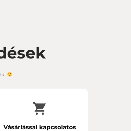
rdések
nk!
Vásárlással kapcsolatos