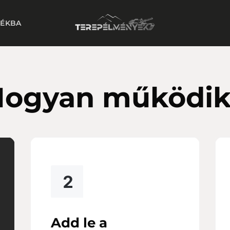
DÉKBA
ogyan működi
Add le a