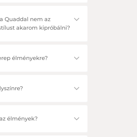
a a Quaddal nem az
tílust akarom kipróbálni?
erep élményekre?
yszínre?
 az élmények?