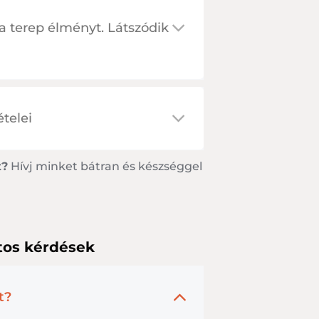
 terep élményt. Látszódik
ételei
t?
Hívj minket bátran és készséggel
tos kérdések
t?