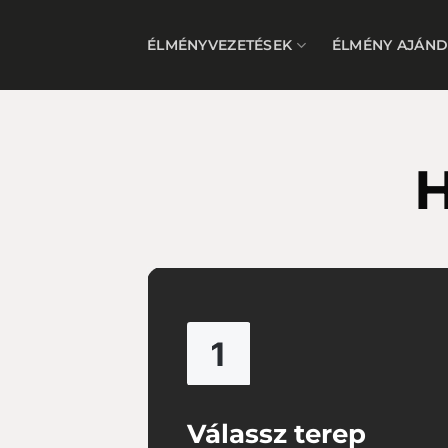
Skip
to
ÉLMÉNYVEZETÉSEK
ÉLMÉNY AJÁN
content
H
Válassz terep