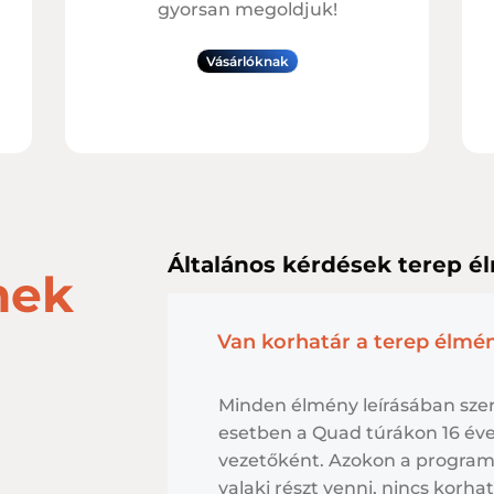
gyorsan megoldjuk!
Vásárlóknak
Általános kérdések terep é
nek
Van korhatár a terep élmé
Minden élmény leírásában szer
esetben a Quad túrákon 16 éves
vezetőként. Azokon a program
valaki részt venni, nincs korhat