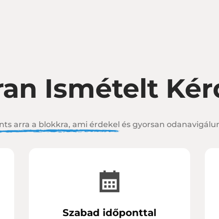
an Ismételt Ké
nts arra a blokkra, ami érdekel
és gyorsan odanavigálu
Szabad időponttal