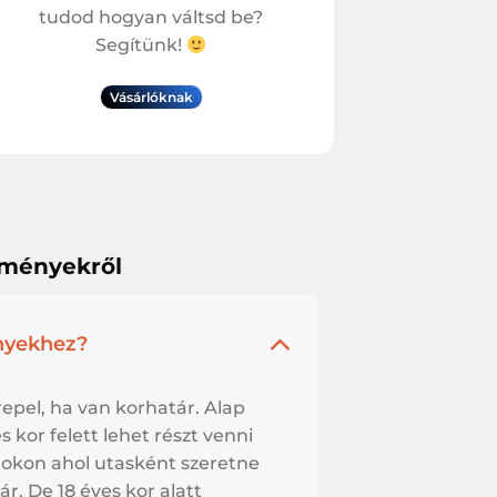
tudod hogyan váltsd be?
Segítünk!
Vásárlóknak
lményekről
nyekhez?
epel, ha van korhatár. Alap
 kor felett lehet részt venni
okon ahol utasként szeretne
ár. De 18 éves kor alatt