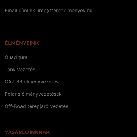
Email címünk:
uh.keynemleperet@ofni
ÉLMÉNYEINK
Quad túra
Tank vezetés
GAZ 66 élményvezetés
Polaris élményvezetések
Off-Road terepjáró vezetés
VÁSÁRLÓINKNAK