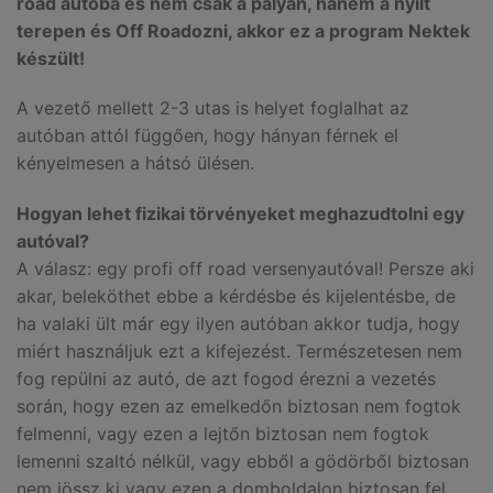
road autóba és nem csak a pályán, hanem a nyílt
terepen és Off Roadozni, akkor ez a program Nektek
készült!
A vezető mellett 2-3 utas is helyet foglalhat az
autóban attól függően, hogy hányan férnek el
kényelmesen a hátsó ülésen.
Hogyan lehet fizikai törvényeket meghazudtolni egy
autóval?
A válasz: egy profi off road versenyautóval! Persze aki
akar, beleköthet ebbe a kérdésbe és kijelentésbe, de
ha valaki ült már egy ilyen autóban akkor tudja, hogy
miért használjuk ezt a kifejezést. Természetesen nem
fog repülni az autó, de azt fogod érezni a vezetés
során, hogy ezen az emelkedőn biztosan nem fogtok
felmenni, vagy ezen a lejtőn biztosan nem fogtok
lemenni szaltó nélkül, vagy ebből a gödörből biztosan
nem jössz ki vagy ezen a domboldalon biztosan fel