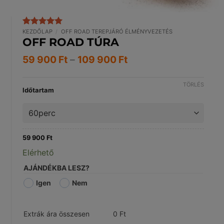
KEZDŐLAP
/
OFF ROAD TEREPJÁRÓ ÉLMÉNYVEZETÉS
Értékelés
2
5
OFF ROAD TÚRA
az 5-ből,
értékelés
alapján
Ártartomány:
59 900
Ft
–
109 900
Ft
59
900 Ft
TÖRLÉS
-
Időtartam
109
900 Ft
59 900
Ft
Elérhető
AJÁNDÉKBA LESZ?
Igen
Nem
Extrák ára összesen
0
Ft