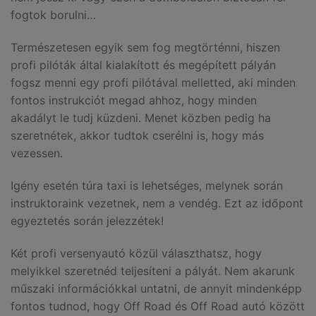
fogtok borulni…
Természetesen egyik sem fog megtörténni, hiszen
profi pilóták által kialakított és megépített pályán
fogsz menni egy profi pilótával melletted, aki minden
fontos instrukciót megad ahhoz, hogy minden
akadályt le tudj küzdeni. Menet közben pedig ha
szeretnétek, akkor tudtok cserélni is, hogy más
vezessen.
Igény esetén túra taxi is lehetséges, melynek során
instruktoraink vezetnek, nem a vendég. Ezt az időpont
egyeztetés során jelezzétek!
Két profi versenyautó közül választhatsz, hogy
melyikkel szeretnéd teljesíteni a pályát. Nem akarunk
műszaki információkkal untatni, de annyit mindenképp
fontos tudnod, hogy Off Road és Off Road autó között