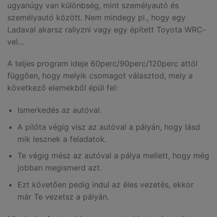
ugyanúgy van különbség, mint személyautó és
személyautó között. Nem mindegy pl., hogy egy
Ladaval akarsz rallyzni vagy egy épített Toyota WRC-
vel…
A teljes program ideje 60perc/90perc/120perc attól
függően, hogy melyik csomagot választod, mely a
következő elemekből épül fel:
Ismerkedés az autóval.
A pilóta végig visz az autóval a pályán, hogy lásd
mik lesznek a feladatok.
Te végig mész az autóval a pálya mellett, hogy még
jobban megismerd azt.
Ezt követően pedig indul az éles vezetés, ekkor
már Te vezetsz a pályán.