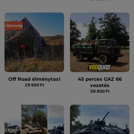
900 Ft
-
109
900 Ft
Újdonság
Off Road élménytaxi
45 perces GAZ 66
vezetés
29 900
Ft
59 900
Ft