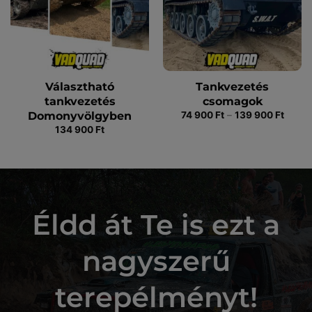
Választható
Tankvezetés
tankvezetés
csomagok
Ártar
Domonyvölgyben
74 900
Ft
–
139 900
Ft
74
134 900
Ft
900 F
-
139
900 F
Éldd át Te is ezt a
nagyszerű
terepélményt!