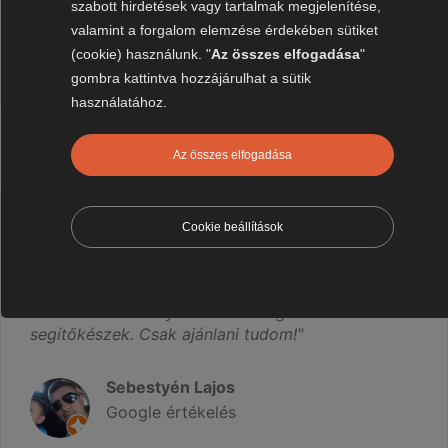
szabott hirdetések vagy tartalmak megjelenítése,
4.9 csillagos átlagos
valamint a forgalom elemzése érdekében sütiket
értékelés Google-ön
(cookie) használunk. "
Az összes elfogadása
"
gombra kattintva hozzájárulhat a sütik
használatához.
Az összes elfogadása
Cookie beállítások
,,
... Csak ajánlani tudom"
A telefonos tájékoztatás, segítségnyújtás nagyon
korrekt volt. A helyszíne barátságosak és
segítőkészek. Csak ajánlani tudom!"
Sebestyén Lajos
Google értékelés