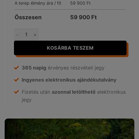
A terep élmény ára / fő
59 900
Ft
Összesen
59 900
Ft
Off Road Túra mennyiség
KOSÁRBA TESZEM
365 napig
érvényes részvételi jegy
Ingyenes elektronikus ajándékutalvány
Fizetés után
azonnal letölthető
elektronikus
jegy