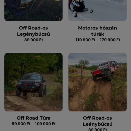
Off Road-os
Motoros hószán
Legénybúcsú
túrák
Ártar
89 900
Ft
119 900
Ft
–
179 900
Ft
119
900 F
-
179
900 F
Off Road Túra
Off Road-os
Ártartomány:
Leánybúcsú
59 900
Ft
–
109 900
Ft
59
89 900
Ft