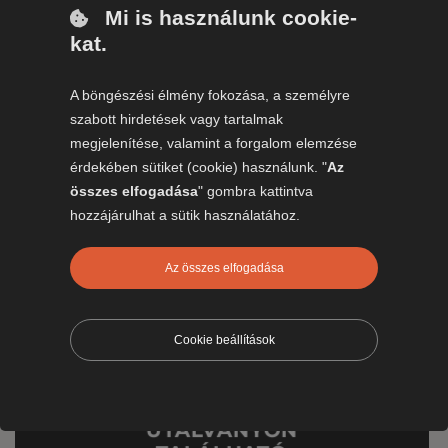
Mi is használunk cookie-
HOGYAN MŰKÖDIK?
kat.
A böngészési élmény fokozása, a személyre
szabott hirdetések vagy tartalmak
1. VÁLASZD KI AZ
megjelenítése, valamint a forgalom elemzése
ÉLMÉNYT
érdekében sütiket (cookie) használunk. "
Az
összes elfogadása
" gombra kattintva
hozzájárulhat a sütik használatához.
2. VÁSÁROLD MEG AZ
Az összes elfogadása
UTALVÁNYT
(VOUCHERT)
Cookie beállítások
3. JELENTKEZZ AZ
UTALVÁNYON