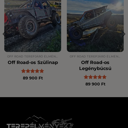
OFF ROAD TEREPJÁRÓ ÉLMÉNYVEZETÉS
OFF ROAD TEREPJÁRÓ ÉLMÉNYVEZETÉS
Off Road-os Szülinap
Off Road-os
Legénybúcsú
Értékelés:
5
89 900
Ft
/ 5
Értékelés:
5
89 900
Ft
/ 5