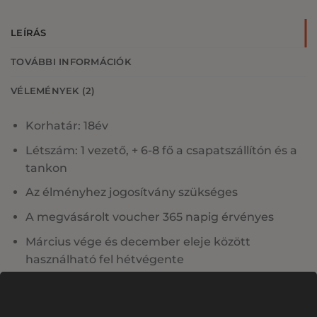
LEÍRÁS
TOVÁBBI INFORMÁCIÓK
VÉLEMÉNYEK (2)
Korhatár: 18év
Létszám: 1 vezető, + 6-8 fő a csapatszállítón és a
tankon
Az élményhez jogosítvány szükséges
A megvásárolt voucher 365 napig érvényes
Március vége és december eleje között
használható fel hétvégente
Tökéletes ajándékozáshoz: minden vásárlás
mellé ajándékutalványt biztosítunk!