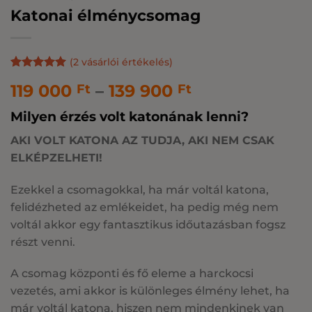
Katonai élménycsomag
(
2
vásárlói értékelés)
Értékelés
2
5
Ártartomány:
119 000
–
139 900
Ft
Ft
az 5-ből,
értékelés
119
alapján
Milyen érzés volt katonának lenni?
000 Ft
-
AKI VOLT KATONA AZ TUDJA, AKI NEM CSAK
139
ELKÉPZELHETI!
900 Ft
Ezekkel a csomagokkal, ha már voltál katona,
felidézheted az emlékeidet, ha pedig még nem
voltál akkor egy fantasztikus időutazásban fogsz
részt venni.
A csomag központi és fő eleme a harckocsi
vezetés, ami akkor is különleges élmény lehet, ha
már voltál katona, hiszen nem mindenkinek van