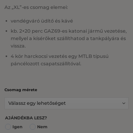
Az „XL”-es csomag elemei:
vendégváró üdítő és kávé
kb. 2×20 perc GAZ69-es katonai jármű vezetése,
mellyel a kísérőket szállíthatod a tankpályára és
vissza.
4 kör harckocsi vezetés egy MTLB típusú
páncélozott csapatszállítóval.
Csomag mérete
AJÁNDÉKBA LESZ?
Igen
Nem