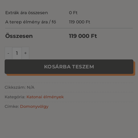
Extrák ára összesen
0
Ft
A terep élmény ára / fő
119 000
Ft
Összesen
119 000
Ft
Katonai élménycsomag mennyiség
KOSÁRBA TESZEM
Cikkszám:
N/A
Kategória:
Katonai élmények
Címke:
Domonyvölgy