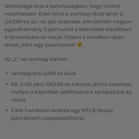
lehetősége arra a katonaságban, hogy tankot
vezethessen. Ezen kívül a csomag része lehet a
GAZ69-es ún. raj gaz vezetése, ami szintén nagyon
egyedi élmény. Ezzel tudod a kísérőidet kiszállítani
a tankpályára és vissza. Ebben a kocsiban olyan
leszel, mint egy parancsnok!
Az „L”-es csomag elemei:
vendégváró üdítő és kávé
kb. 2×20 perc GAZ69-es katonai jármű vezetése,
mellyel a kísérőket szállíthatod a tankpályára és
vissza.
2 kör harckocsi vezetés egy MTLB típusú
páncélozott csapatszállítóval.