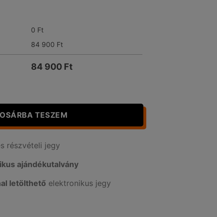
0
Ft
84 900
Ft
84 900
Ft
 - éjszakai mennyiség
OSÁRBA TESZEM
 részvételi jegy
ikus ajándékutalvány
al letölthető
elektronikus jegy