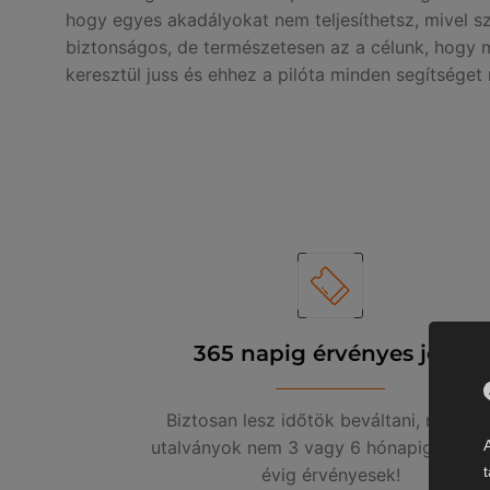
hogy egyes akadályokat nem teljesíthetsz, mivel 
biztonságos, de természetesen az a célunk, hogy
keresztül juss és ehhez a pilóta minden segítséget
365 napig érvényes jegy
Biztosan lesz időtök beváltani, mivel a
utalványok nem 3 vagy 6 hónapig, hane
évig érvényesek!