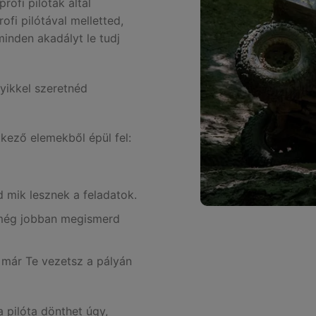
ofi pilóták által
ofi pilótával melletted,
inden akadályt le tudj
yikkel szeretnéd
kező elemekből épül fel:
d mik lesznek a feladatok.
 még jobban megismerd
 már Te vezetsz a pályán
 pilóta dönthet úgy,