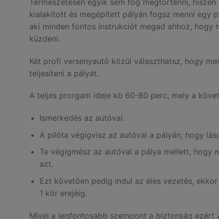
Természetesen egyik sem fog megtörténni, hiszen pr
kialakított és megépített pályán fogsz menni egy pr
aki minden fontos instrukciót megad ahhoz, hogy m
küzdeni.
Két profi versenyautó közül választhatsz, hogy mel
teljesíteni a pályát.
A teljes prorgam ideje kb 60-80 perc, mely a követ
Ismerkedés az autóval.
A pilóta végigvisz az autóval a pályán, hogy lás
Te végigmész az autóval a pálya mellett, hogy
azt.
Ezt követően pedig indul az éles vezetés, ekkor
1 kör erejéig.
Mivel a legfontosabb szempont a biztonság ezért a