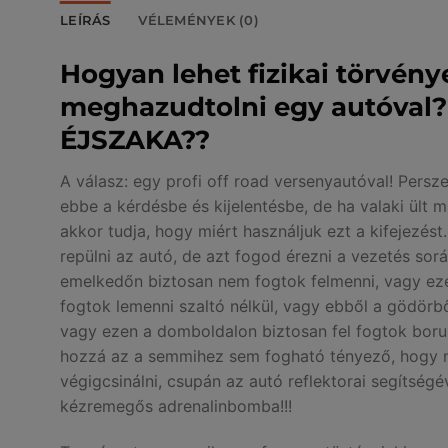
LEÍRÁS
VÉLEMÉNYEK (0)
Hogyan lehet fizikai törvény
meghazudtolni egy autóval?
ÉJSZAKA??
A válasz: egy profi off road versenyautóval! Persze
ebbe a kérdésbe és kijelentésbe, de ha valaki ült 
akkor tudja, hogy miért használjuk ezt a kifejezés
repülni az autó, de azt fogod érezni a vezetés sor
emelkedőn biztosan nem fogtok felmenni, vagy eze
fogtok lemenni szaltó nélkül, vagy ebből a gödörbő
vagy ezen a domboldalon biztosan fel fogtok boru
hozzá az a semmihez sem fogható tényező, hogy m
végigcsinálni, csupán az autó reflektorai segítségé
kézremegős adrenalinbomba!!!