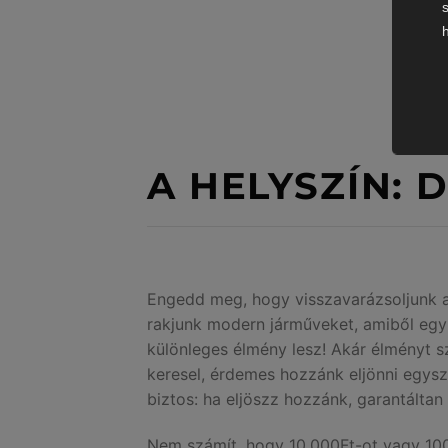
A HELYSZÍN:
Engedd meg, hogy visszavarázsoljunk a
rakjunk modern járműveket, amiből egy
különleges élmény lesz! Akár élményt s
keresel, érdemes hozzánk eljönni egys
biztos: ha eljöszz hozzánk, garantáltan 
Nem számít, hogy 10.000Ft-ot vagy 100.