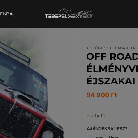
DÉKBA
KEZDŐLAP
/
OFF ROAD TERE
OFF ROA
ÉLMÉNYVE
ÉJSZAKAI
84 900
Ft
Elérhető
AJÁNDÉKBA LESZ?
Igen
Nem