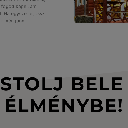
t fogod kapni, ami
. Ha egyszer eljössz
sz még jönni!
STOLJ BELE
ÉLMÉNYBE!