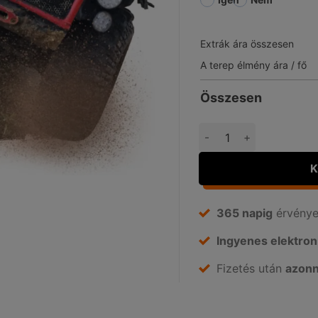
Extrák ára összesen
A terep élmény ára / fő
Összesen
Off Road élményvezetés
K
365 napig
érvényes
Ingyenes elektron
Fizetés után
azonn