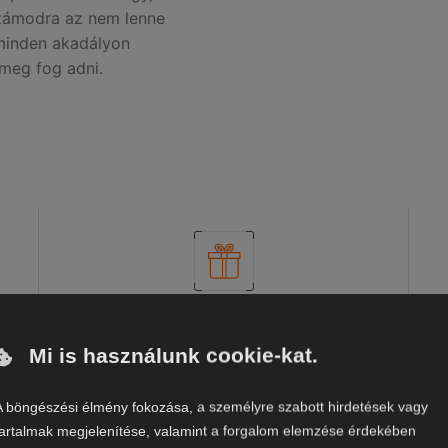
számodra az nem lenne
 minden akadályon
 meg fog adni.
Ajándékozás kimaxolva
Mi is használunk cookie-kat.
z
Különleges díszcsomagolásokat kínálunk
m 1
A böngészési élmény fokozása, a személyre szabott hirdetések vagy
minden élményhez, így biztosan tökéletes
tartalmak megjelenítése, valamint a forgalom elemzése érdekében
lesz az ajándékozás is!