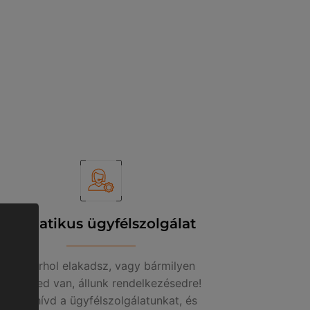
Empatikus ügyfélszolgálat
Ha bárhol elakadsz, vagy bármilyen
kérdésed van, állunk rendelkezésedre!
Csak hívd a ügyfélszolgálatunkat, és