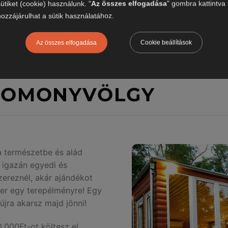
sütiket (cookie) használunk. "
Az összes elfogadása
" gombra kattintva
hozzájárulhat a sütik használatához.
Az összes elfogadása
Cookie beállítások
 DOMONYVÖLGY
 természetbe és alád
 igazán egyedi és
zereznél, akár ajándékot
zer egy terepélményre! Egy
újra akarsz majd jönni!
000Ft-ot költesz el,