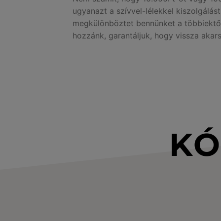
ugyanazt a szívvel-lélekkel kiszolgálás
megkülönböztet bennünket a többiektől
hozzánk, garantáljuk, hogy vissza akar
KÓ