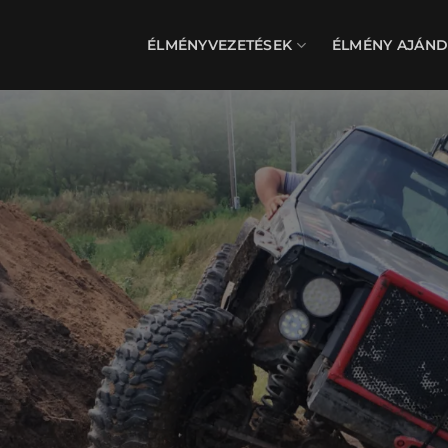
Skip
to
ÉLMÉNYVEZETÉSEK
ÉLMÉNY AJÁN
content