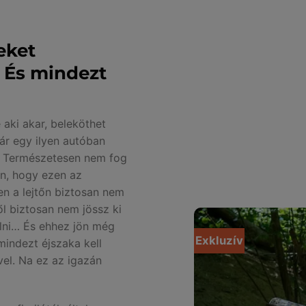
eket
 És mindezt
 aki akar, beleköthet
már egy ilyen autóban
t. Természetesen nem fog
án, hogy ezen az
n a lejtőn biztosan nem
l biztosan nem jössz ki
lni… És ehhez jön még
Exkluzív
indezt éjszaka kell
vel. Na ez az igazán