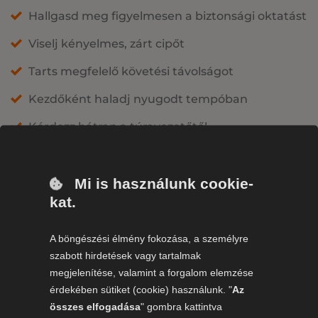
Hallgasd meg figyelmesen a biztonsági oktatást
Viselj kényelmes, zárt cipőt
Tarts megfelelő követési távolságot
Kezdőként haladj nyugodt tempóban
Kérdezz bátran a túravezetőtől
Ne próbálj túl gyorsan haladni
Mi is használunk cookie-
Ne hagyd figyelmen kívül a terepviszonyokat
kat.
Ne térj le a kijelölt útvonalról
A böngészési élmény fokozása, a személyre
Ne vezess védőfelszerelés nélkül
szabott hirdetések vagy tartalmak
megjelenítése, valamint a forgalom elemzése
érdekében sütiket (cookie) használunk. "
Az
összes elfogadása
" gombra kattintva
További terepélmények