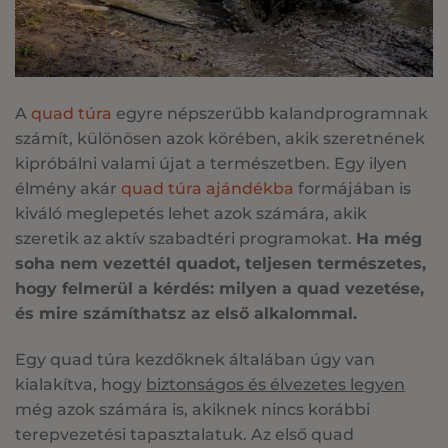
A
quad túra
egyre népszerűbb kalandprogramnak
számít, különösen azok körében, akik szeretnének
kipróbálni valami újat a természetben. Egy ilyen
élmény akár
quad túra ajándékba
formájában is
kiváló meglepetés lehet azok számára, akik
szeretik az aktív szabadtéri programokat.
Ha még
soha nem vezettél quadot, teljesen természetes,
hogy felmerül a kérdés: milyen a quad vezetése,
és mire számíthatsz az első alkalommal.
Egy quad túra kezdőknek általában úgy van
kialakítva, hogy
biztonságos és élvezetes legyen
még azok számára is, akiknek nincs korábbi
terepvezetési tapasztalatuk. Az első quad