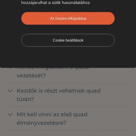
hozzájárulhat a sütik használatához.
Ha érdekelnek más hasonló programok is,
érdemes megnézni további terepélményeket, ahol
Az összes elfogadása
több
off-road élményvezetés
és szabadtéri
kalandprogram közül választhatsz.
Cookie beállítások
Gyakran ismételt kérdések
Nehéz megtanulni a quad
vezetését?
Kezdők is részt vehetnek quad
túrán?
Mit kell vinni az első quad
élményvezetésre?