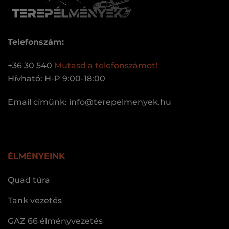
Telefonszám:
+36 30 540
Mutasd a telefonszámot!
Hívható: H-P 9:00-18:00
Email címünk:
uh.keynemleperet@ofni
ÉLMÉNYEINK
Quad túra
Tank vezetés
GAZ 66 élményvezetés