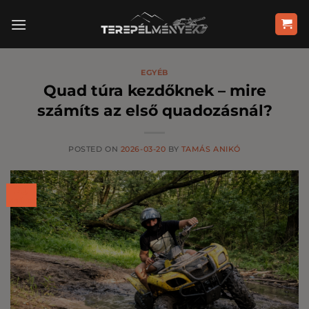
Skip
to
content
EGYÉB
Quad túra kezdőknek – mire
számíts az első quadozásnál?
POSTED ON
2026-03-20
BY
TAMÁS ANIKÓ
20
márc