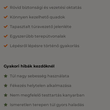
Rövid biztonsági és vezetési oktatás
Könnyen kezelhető quadok
Tapasztalt túravezető jelenléte
Egyszerűbb terepútvonalak
Lépésről lépésre történő gyakorlás
Gyakori hibák kezdőknél
Túl nagy sebesség használata
Fékezés helytelen alkalmazása
Nem megfelelő testtartás kanyarban
Ismeretlen terepen túl gyors haladás