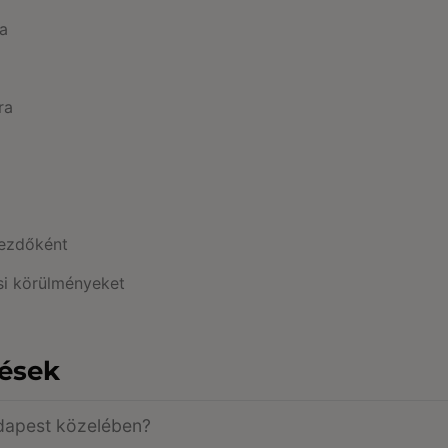
ra
ra
kezdőként
si körülményeket
dések
udapest közelében?