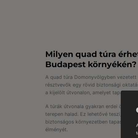
Milyen quad túra érhe
Budapest környékén?
A quad túra Domonyvölgyben vezetett f
résztvevők egy rövid biztonsági oktatás
a kijelölt útvonalon, amelyet tapasztalt
A túrák útvonala gyakran erdei ösvén
terepen halad. Ez lehetővé teszi, hogy 
biztonságos környezetben tapasztaljá
élményét.