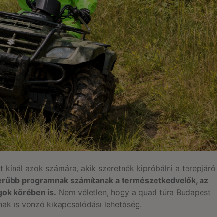
 kínál azok számára, akik szeretnék kipróbálni a terepjáró
rűbb programnak számítanak a természetkedvelők, az
gok körében is.
Nem véletlen, hogy a quad túra Budapest
nak is vonzó kikapcsolódási lehetőség.