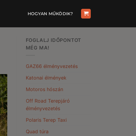
HOGYAN MŰKÖDIK?
FOGLALJ IDŐPONTOT
MÉG MA!
GAZ66 élményvezetés
Katonai élmények
Motoros hószán
Off Road Terepjáró
élményvezetés
Polaris Terep Taxi
Quad túra