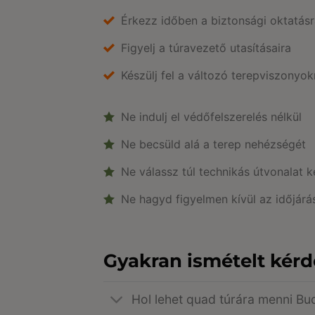
Érkezz időben a biztonsági oktatás
Figyelj a túravezető utasításaira
Készülj fel a változó terepviszonyok
Ne indulj el védőfelszerelés nélkül
Ne becsüld alá a terep nehézségét
Ne válassz túl technikás útvonalat 
Ne hagyd figyelmen kívül az időjárá
Gyakran ismételt kér
Hol lehet quad túrára menni B