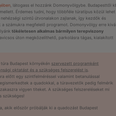
gében
, látogass el hozzánk Domonyvölgybe. Budapesttől k
mellett. Érdemes tudni, hogy többféle túratípus közül lehet
 nehézségi szintű útvonalakon zajlanak, így kezdők és
ák a számukra megfelelő programot. Domonyvölgy erre kivá
ályánk
tökéletesen alkalmas bármilyen terepviszony
kavicsos úton megközelíthető, parkolásra tágas, kialakított
 túra Budapest környékén
szervezett programként
sági oktatást és a szükséges felszerelést is
.
 előtt egy szintfelméréssel valamint betanulással
megismerkedtek a quadokkal, a túravezetők pedig felmérik
zakaszra vigyen titeket. A szükséges felszereléseket mi
ás szükséges!
, akik először próbálják ki a quadozást Budapest