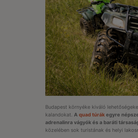
Budapest környéke kiváló lehetőségeket
kalandokat.
A
quad túrák
egyre népsze
adrenalinra vágyók és a baráti társasá
közelében sok turistának és helyi lakos