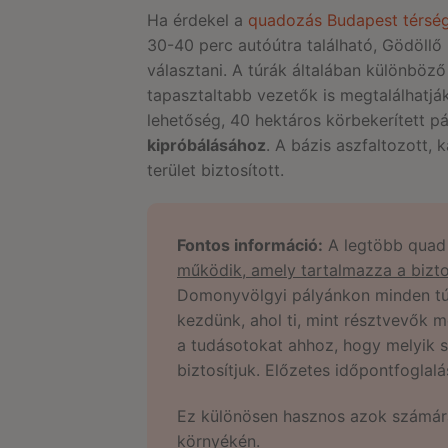
Ha érdekel a
quadozás Budapest térsé
30-40 perc autóútra található, Gödöllő 
választani. A túrák általában különböző
tapasztaltabb vezetők is megtalálhatj
lehetőség, 40 hektáros körbekerített p
kipróbálásához
. A bázis aszfaltozott, 
terület biztosított.
Fontos információ:
A legtöbb quad
működik, amely tartalmazza a bizton
Domonyvölgyi pályánkon minden túra
kezdünk, ahol ti, mint résztvevők 
a tudásotokat ahhoz, hogy melyik s
biztosítjuk. Előzetes időpontfoglal
Ez különösen hasznos azok számára
környékén.