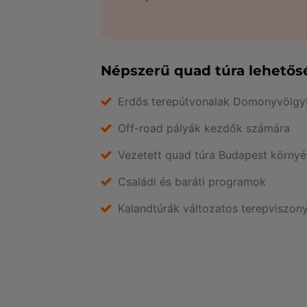
Népszerű quad túra lehető
Erdős terepútvonalak Domonyvölg
Off-road pályák kezdők számára
Vezetett quad túra Budapest körny
Családi és baráti programok
Kalandtúrák változatos terepviszon