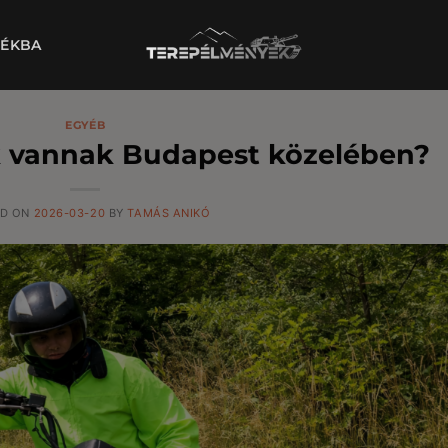
DÉKBA
EGYÉB
k vannak Budapest közelében?
ED ON
2026-03-20
BY
TAMÁS ANIKÓ