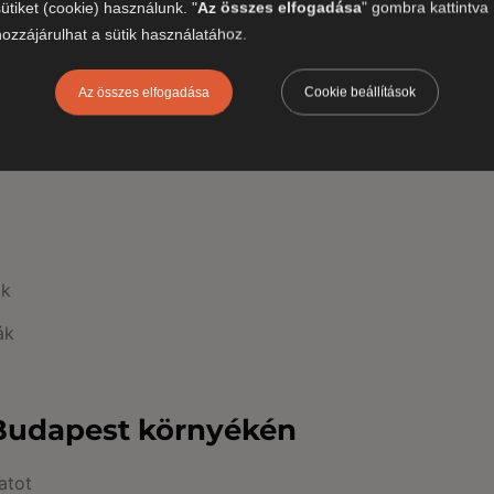
sütiket (cookie) használunk. "
Az összes elfogadása
" gombra kattintva
valamint a csapat biztonságos vezet
épszerű hétvégi,
hozzájárulhat a sütik használatához.
tudásától függ
s sok helyen céges
szeként is
Az összes elfogadása
Cookie beállítások
onalak
ak
ák
Budapest környékén
atot