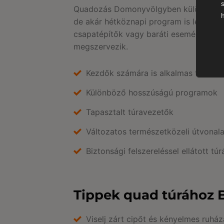
Quadozás Domonyvölgyben különösen n
de akár hétköznapi program is lehet, é
csapatépítők vagy baráti események ré
megszervezik.
Kezdők számára is alkalmas túraútv
Különböző hosszúságú programok
Tapasztalt túravezetők
Változatos természetközeli útvonal
Biztonsági felszereléssel ellátott túr
Tippek quad túrához 
Viselj zárt cipőt és kényelmes ruház