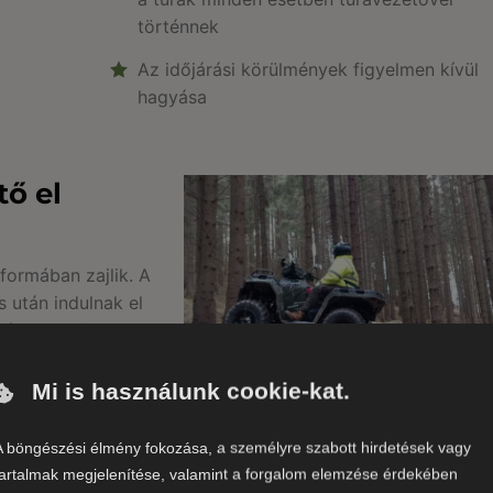
történnek
Az időjárási körülmények figyelmen kívül
hagyása
tő el
ormában zajlik. A
 után indulnak el
 túravezető vezet.
yeken, dombos
Mi is használunk cookie-kat.
a résztvevők
k meg a quadozás
A böngészési élmény fokozása, a személyre szabott hirdetések vagy
Megjegyzés: a túrák útvonala és
tartalmak megjelenítése, valamint a forgalom elemzése érdekében
nehézségi szintje az időtartamtól