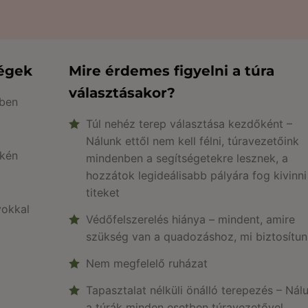
ségek
Mire érdemes figyelni a túra
választásakor?
yben
Túl nehéz terep választása kezdőként –
Nálunk ettől nem kell félni, túravezetőink
ékén
mindenben a segítségetekre lesznek, a
hozzátok legideálisabb pályára fog kivinni
titeket
yokkal
Védőfelszerelés hiánya – mindent, amire
szükség van a quadozáshoz, mi biztosítu
Nem megfelelő ruházat
Tapasztalat nélküli önálló terepezés – Nál
a túrák minden esetben túravezetővel