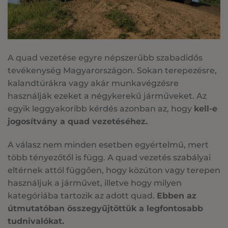
A quad vezetése egyre népszerűbb szabadidős
tevékenység Magyarországon. Sokan terepezésre,
kalandtúrákra vagy akár munkavégzésre
használják ezeket a négykerekű járműveket. Az
egyik leggyakoribb kérdés azonban az, hogy
kell-e
jogosítvány a quad vezetéséhez.
A válasz nem minden esetben egyértelmű, mert
több tényezőtől is függ. A quad vezetés szabályai
eltérnek attól függően, hogy közúton vagy terepen
használjuk a járművet, illetve hogy milyen
kategóriába tartozik az adott quad.
Ebben az
útmutatóban összegyűjtöttük a legfontosabb
tudnivalókat.