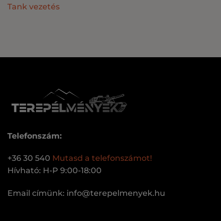
Tank vezetés
Telefonszám:
+36 30 540
Mutasd a telefonszámot!
Hívható: H-P 9:00-18:00
Email címünk:
uh.keynemleperet@ofni