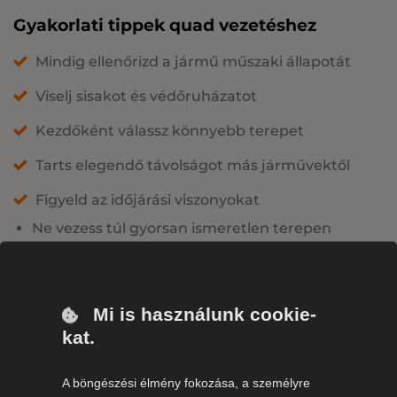
Gyakorlati tippek quad vezetéshez
Mindig ellenőrizd a jármű műszaki állapotát
Viselj sisakot és védőruházatot
Kezdőként válassz könnyebb terepet
Tarts elegendő távolságot más járművektől
Figyeld az időjárási viszonyokat
Ne vezess túl gyorsan ismeretlen terepen
Ne indulj el megfelelő felszerelés nélkül
Ne szállíts utast, ha a quad nem erre készült
Mi is használunk cookie-
Ne hagyd figyelmen kívül a biztonsági
kat.
szabályokat
A böngészési élmény fokozása, a személyre