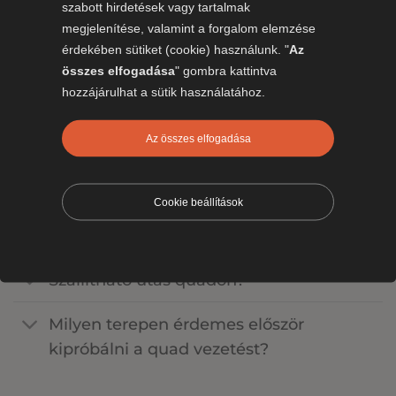
szabott hirdetések vagy tartalmak
Gyakran ismételt kérdések
megjelenítése, valamint a forgalom elemzése
érdekében sütiket (cookie) használunk. "
Az
Kell jogosítvány quad vezetéshez?
összes elfogadása
" gombra kattintva
hozzájárulhat a sütik használatához.
Milyen jogosítvány kell quadhoz?
Lehet quadot vezetni
Az összes elfogadása
magánterületen jogosítvány nélkül?
Cookie beállítások
Kötelező sisakot viselni quad vezetés
közben?
Szállítható utas quadon?
Milyen terepen érdemes először
kipróbálni a quad vezetést?