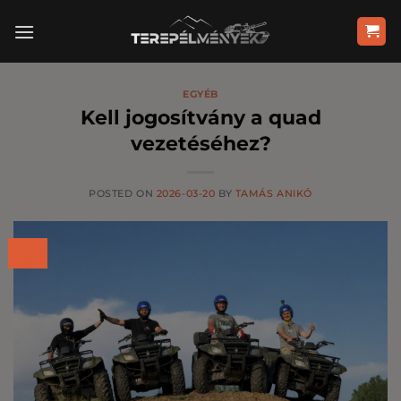
Skip
to
content
EGYÉB
Kell jogosítvány a quad
vezetéséhez?
POSTED ON
2026-03-20
BY
TAMÁS ANIKÓ
20
márc