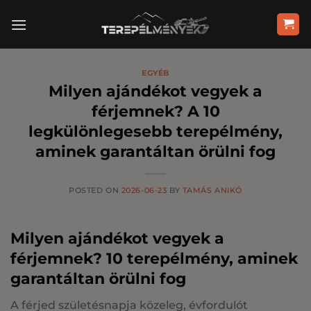
Skip
to
content
EGYÉB
Milyen ajándékot vegyek a
férjemnek? A 10
legkülönlegesebb terepélmény,
aminek garantáltan örülni fog
POSTED ON
2026-06-23
BY
TAMÁS ANIKÓ
Milyen ajándékot vegyek a
férjemnek? 10 terepélmény, aminek
garantáltan örülni fog
A férjed születésnapja közeleg, évfordulót