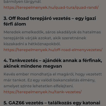
bármilyen tárgynál.
https://terepelmenyek.hu/quad-tura/quad-randi/
3. Off Road terepjáró vezetés – egy igazi
férfi álom
Meredek emelkedők, sáros akadályok és hatalmas
terepjárók várják azokat, akik szeretnének
kiszakadni a hétköznapokból.
https://terepelmenyek.hu/off-road-elmenyvezetes/
4. Tankvezetés – ajándék annak a férfinak,
akinek mindene megvan
Kevés ember mondhatja el magáról, hogy vezetett
már tankot. Ez egy valódi bakancslistás élmény,
amelyet szinte lehetetlen elfelejteni.
https://terepelmenyek.hu/tank-vezetes/
5. GAZ66 vezetés – találkozás egy katonai