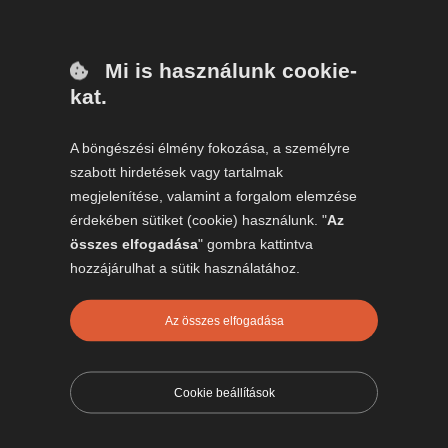
Meddig használható fel az ajándékutalvány?
A terepélmény ajándékutalvány 365 napig
Mi is használunk cookie-
felhasználható, így a megajándékozott saját
kat.
időbeosztása szerint foglalhat időpontot.
Ajándékozz történetet, ne tárgyat!
A böngészési élmény fokozása, a személyre
szabott hirdetések vagy tartalmak
Ha igazán különleges ajándékot keresel a
megjelenítése, valamint a forgalom elemzése
férjednek, válassz olyan terepélményt, amelyről
érdekében sütiket (cookie) használunk. "
Az
még évek múlva is mosolyogva fog mesélni.
összes elfogadása
" gombra kattintva
hozzájárulhat a sütik használatához.
https://terepelmenyek.hu/kupon/ajandekkartya/
Az összes elfogadása
Cookie beállítások
This entry was posted in
Egyéb
. Bookmark the
permalink
.