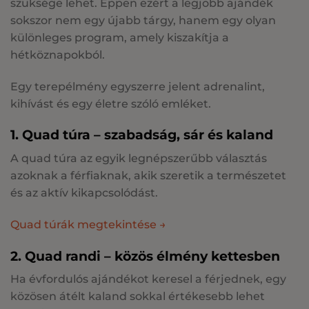
szüksége lehet. Éppen ezért a legjobb ajándék
sokszor nem egy újabb tárgy, hanem egy olyan
különleges program, amely kiszakítja a
hétköznapokból.
Egy terepélmény egyszerre jelent adrenalint,
kihívást és egy életre szóló emléket.
1. Quad túra – szabadság, sár és kaland
A quad túra az egyik legnépszerűbb választás
azoknak a férfiaknak, akik szeretik a természetet
és az aktív kikapcsolódást.
Quad túrák megtekintése →
2. Quad randi – közös élmény kettesben
Ha évfordulós ajándékot keresel a férjednek, egy
közösen átélt kaland sokkal értékesebb lehet