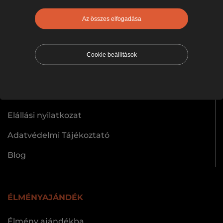
Off-Road terepjáró vezetés
Az összes elfogadása
VÁSÁRLÓINKNAK
Cookie beállítások
Gyakran Ismételt Kérdések
Általános Szerződési Feltételek
Elállási nyilatkozat
Adatvédelmi Tájékoztató
Blog
ÉLMÉNYAJÁNDÉK
Élmény ajándékba