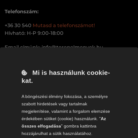
Telefonszám:
+36 30 540
Mutasd a telefonszámot!
Hívható: H-P 9:00-18:00
Email címünk:
uh.keynemleperet@ofni
Mi is használunk cookie-
kat.
ÉLMÉNYEINK
Quad túra
A böngészési élmény fokozása, a személyre
szabott hirdetések vagy tartalmak
Tank vezetés
megjelenítése, valamint a forgalom elemzése
érdekében sütiket (cookie) használunk. "
Az
GAZ 66 élményvezetés
összes elfogadása
" gombra kattintva
Polaris élményvezetések
hozzájárulhat a sütik használatához.