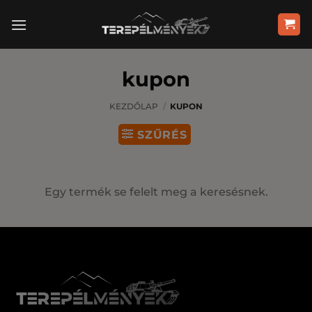
Skip
to
content
kupon
KEZDŐLAP
/
KUPON
SZŰRÉS
Egy termék se felelt meg a keresésnek.